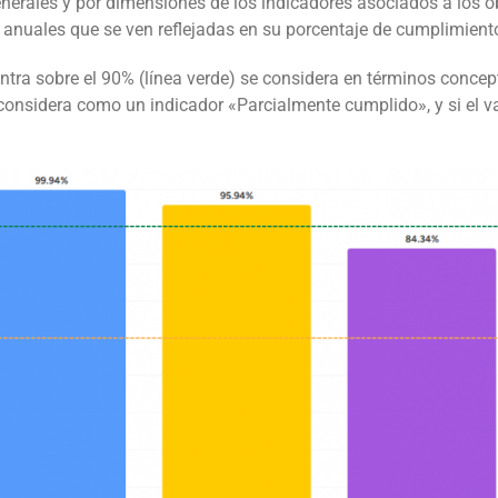
nerales y por dimensiones de los indicadores asociados a los ob
s anuales que se ven reflejadas en su porcentaje de cumplimient
entra sobre el 90% (línea verde) se considera en términos conce
 considera como un indicador «Parcialmente cumplido», y si el v