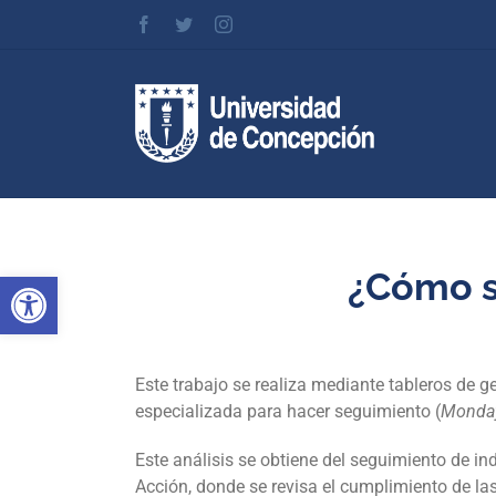
Skip
Facebook
Twitter
Instagram
to
content
¿Cómo s
Abrir barra de herramientas
Este trabajo se realiza mediante tableros de g
especializada para hacer seguimiento (
Monda
Este análisis se obtiene del seguimiento de in
Acción, donde se revisa el cumplimiento de l