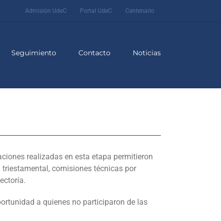
Admisión UdeC
Portal UdeC
Centenario
Seguimiento
Contacto
Noticias
aciones realizadas en esta etapa permitieron
 triestamental, comisiones técnicas por
ectoría.
portunidad a quienes no participaron de las