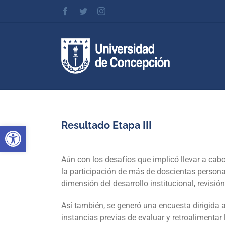
Skip
Facebook
Twitter
Instagram
to
content
Resultado Etapa III
Abrir barra de herramientas
Aún con los desafíos que implicó llevar a cab
la participación de más de doscientas persona
dimensión del desarrollo institucional, revisió
Así también, se generó una encuesta dirigida a
instancias previas de evaluar y retroalimentar 