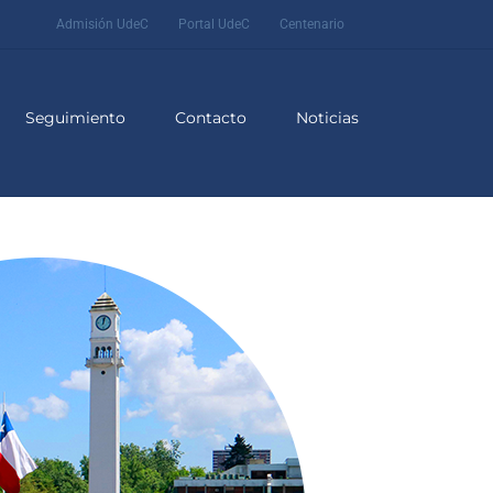
Admisión UdeC
Portal UdeC
Centenario
Seguimiento
Contacto
Noticias