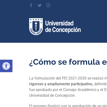
Skip
Facebook
Twitter
Instagram
to
content
¿Cómo se formula el
Abrir barra de herramientas
La formulación del PEI 2021-2030 se realizó 
riguroso y ampliamente participativo,
definido
fue aprobado por el Consejo Académico y el Di
Universidad de Concepción.
El proceso finalizó con la aprobación de un pl