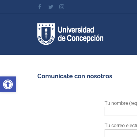
Skip
Facebook
Twitter
Instagram
to
content
Comunícate con nosotros
Abrir barra de herramientas
Tu nombre (req
Tu correo elect