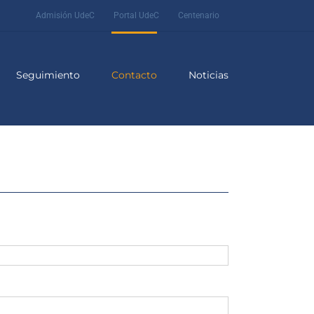
Admisión UdeC
Portal UdeC
Centenario
Seguimiento
Contacto
Noticias