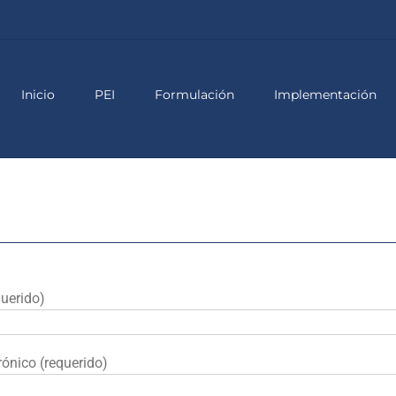
Inicio
PEI
Formulación
Implementación
uerido)
rónico (requerido)